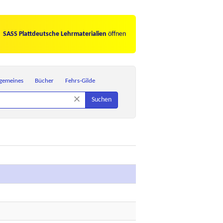
SASS Plattdeutsche Lehrmaterialien
öffnen
lgemeines
Bücher
Fehrs-Gilde
×
Suchen