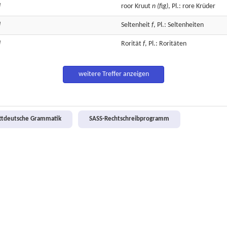
]
roor
Kruut
n
(fig)
, Pl.: rore Krüder
]
Seltenheit
f
, Pl.: Seltenheiten
]
Rorität
f
, Pl.: Roritäten
weitere Treffer anzeigen
attdeutsche Grammatik
SASS-Rechtschreibprogramm