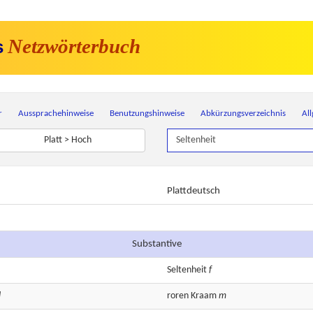
Netzwörterbuch
s
r
Aussprachehinweise
Benutzungshinweise
Abkürzungsverzeichnis
Al
Platt > Hoch
Plattdeutsch
Substantive
Seltenheit
f
]
roren
Kraam
m