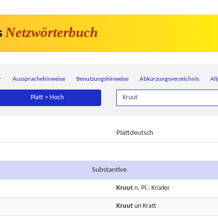
Netzwörterbuch
s
r
Aussprachehinweise
Benutzungshinweise
Abkürzungsverzeichnis
Al
Platt > Hoch
Plattdeutsch
Substantive
Kruut
n
, Pl.: Krüder
Kruut
un
Kratt