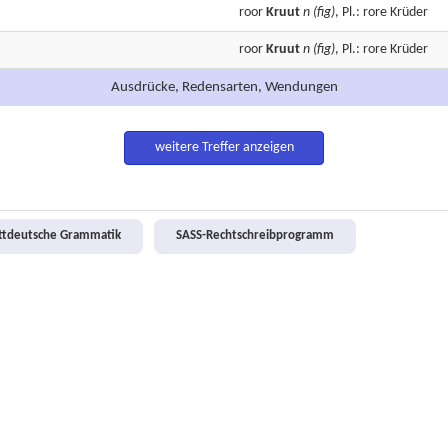
roor
Kruut
n
(fig)
, Pl.: rore Krüder
roor
Kruut
n
(fig)
, Pl.: rore Krüder
Ausdrücke, Redensarten, Wendungen
weitere Treffer anzeigen
attdeutsche Grammatik
SASS-Rechtschreibprogramm