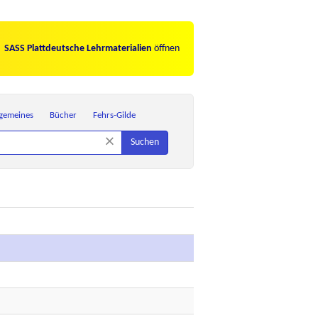
SASS Plattdeutsche Lehrmaterialien
öffnen
lgemeines
Bücher
Fehrs-Gilde
×
Suchen