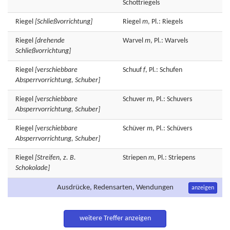
Schottriegels
Riegel
[Schließvorrichtung]
Riegel
m
, Pl.: Riegels
Riegel
[drehende
Warvel
m
, Pl.: Warvels
Schließvorrichtung]
Riegel
[verschiebbare
Schuuf
f
, Pl.: Schufen
Absperrvorrichtung, Schuber]
Riegel
[verschiebbare
Schuver
m
, Pl.: Schuvers
Absperrvorrichtung, Schuber]
Riegel
[verschiebbare
Schüver
m
, Pl.: Schüvers
Absperrvorrichtung, Schuber]
Riegel
[Streifen, z. B.
Striepen
m
, Pl.: Striepens
Schokolade]
Ausdrücke, Redensarten, Wendungen
anzeigen
weitere Treffer anzeigen