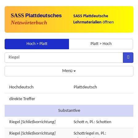
SASS
Plattdeutsches
SASS Plattdeutsche
Netzwörterbuch
Lehrmaterialien
öffnen
Hoch > Platt
Platt > Hoch
Menü
Hochdeutsch
Plattdeutsch
direkte Treffer
Substantive
Riegel
[Schließvorrichtung]
Schott
n
, Pl.: Schotten
Riegel
[Schließvorrichtung]
Schottriegel
m
, Pl.: