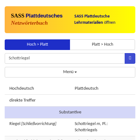
SASS
Plattdeutsches
SASS Plattdeutsche
Netzwörterbuch
Lehrmaterialien
öffnen
Hoch > Platt
Platt > Hoch
Menü
Hochdeutsch
Plattdeutsch
direkte Treffer
Substantive
Riegel
[Schließvorrichtung]
Schottriegel
m
, Pl.:
Schottriegels