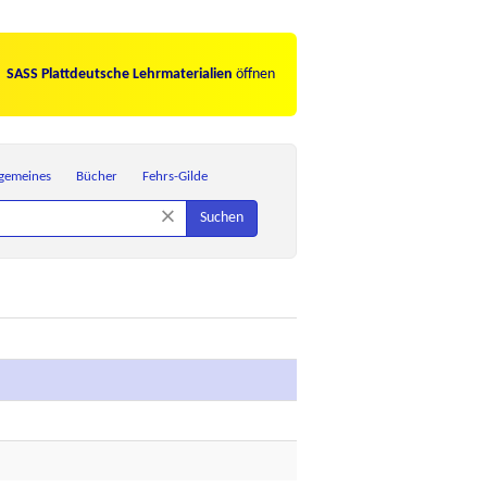
SASS Plattdeutsche Lehrmaterialien
öffnen
lgemeines
Bücher
Fehrs-Gilde
×
Suchen