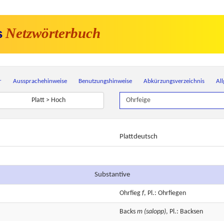
Netzwörterbuch
s
r
Aussprachehinweise
Benutzungshinweise
Abkürzungsverzeichnis
Al
Platt > Hoch
Plattdeutsch
Substantive
Ohrfieg
f
, Pl.: Ohrfiegen
Backs
m
(salopp)
, Pl.: Backsen