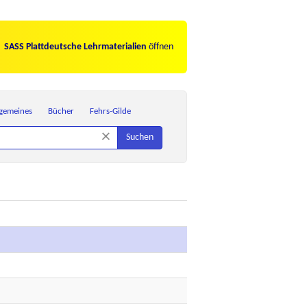
SASS Plattdeutsche Lehrmaterialien
öffnen
lgemeines
Bücher
Fehrs-Gilde
×
Suchen