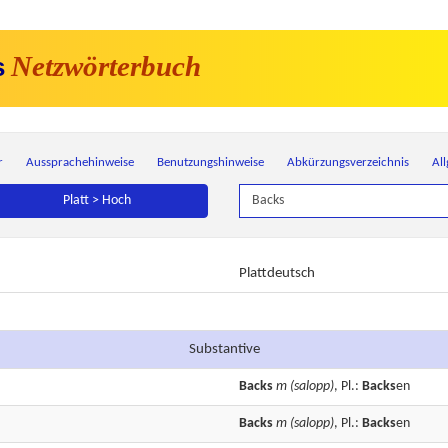
Netzwörterbuch
s
r
Aussprachehinweise
Benutzungshinweise
Abkürzungsverzeichnis
Al
Platt > Hoch
Plattdeutsch
Substantive
Backs
m
(salopp)
, Pl.:
Backs
en
Backs
m
(salopp)
, Pl.:
Backs
en