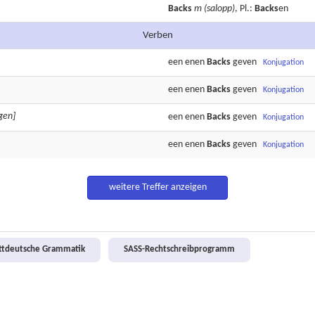
Backs
m
(salopp)
, Pl.:
Backs
en
Verben
een enen
Backs
geven
Konjugation
een enen
Backs
geven
Konjugation
gen]
een enen
Backs
geven
Konjugation
een enen
Backs
geven
Konjugation
weitere Treffer anzeigen
attdeutsche Grammatik
SASS-Rechtschreibprogramm