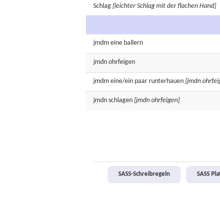
Schlag
[leichter Schlag mit der flachen Hand]
jmdm eine
ballern
jmdn
ohrfeigen
jmdm eine/ein paar
runterhauen
[jmdn ohrfei
jmdn
schlagen
[jmdn ohrfeigen]
SASS-Schreibregeln
SASS Pl