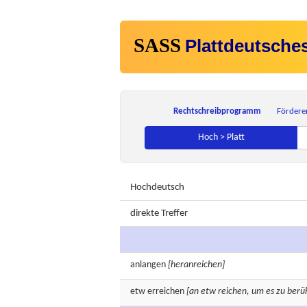
SASS
Plattdeutsche
Rechtschreibprogramm
Fördere
Hoch > Platt
Hochdeutsch
direkte Treffer
anlangen
[heranreichen]
etw
erreichen
[an etw reichen, um es zu berü