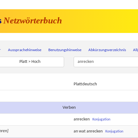
Netzwörterbuch
s
r
Aussprachehinweise
Benutzungshinweise
Abkürzungsverzeichnis
Al
Platt > Hoch
Plattdeutsch
Verben
anrecken
Konjugation
hren]
an wat
anrecken
Konjugation