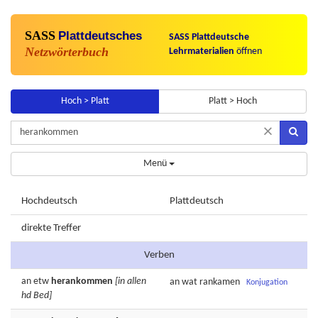
SASS
Plattdeutsches
SASS Plattdeutsche
Netzwörterbuch
Lehrmaterialien
öffnen
Hoch > Platt
Platt > Hoch
×
Menü
Hochdeutsch
Plattdeutsch
direkte Treffer
Verben
an etw
herankommen
[in allen
an wat
rankamen
Konjugation
hd Bed]