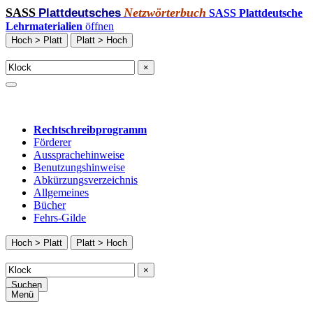
SASS
Netzwörterbuch
Plattdeutsches
SASS Plattdeutsche
Lehrmaterialien
öffnen
Hoch > Platt
Platt > Hoch
×
Rechtschreibprogramm
Förderer
Aussprachehinweise
Benutzungshinweise
Abkürzungsverzeichnis
Allgemeines
Bücher
Fehrs-Gilde
Hoch > Platt
Platt > Hoch
×
Suchen
Menü