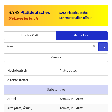
SASS
Plattdeutsches
SASS Plattdeutsche
Netzwörterbuch
Lehrmaterialien
öffnen
Hoch > Platt
Platt > Hoch
×
Menü
Hochdeutsch
Plattdeutsch
direkte Treffer
Substantive
Ärmel
Arm
m
, Pl.:
Arm
s
Arm
[Arm, Ärmel]
Arm
m
, Pl.:
Arm
s