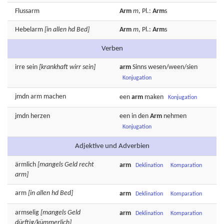
Flussarm
Arm
m
, Pl.:
Arm
s
Hebelarm
[in allen hd Bed]
Arm
m
, Pl.:
Arm
s
Verben
irre
sein
[krankhaft wirr sein]
arm
Sinns
wesen/ween/sien
Konjugation
jmdn
arm
machen
een
arm
maken
Konjugation
jmdn
herzen
een in den
Arm
nehmen
Konjugation
Adjektive und Adverbien
ärmlich
[mangels Geld recht
arm
Deklination
Komparation
arm]
arm
[in allen hd Bed]
arm
Deklination
Komparation
armselig
[mangels Geld
arm
Deklination
Komparation
dürftig/kümmerlich]