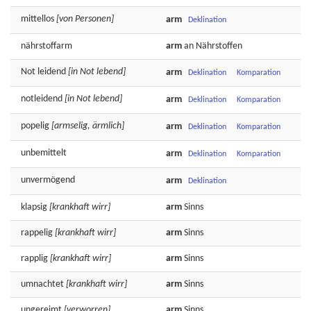
mittellos
[von Personen]
arm
Deklination
nährstoffarm
arm
an Nährstoffen
Not
leidend
[in Not lebend]
arm
Deklination
Komparation
notleidend
[in Not lebend]
arm
Deklination
Komparation
popelig
[armselig, ärmlich]
arm
Deklination
Komparation
unbemittelt
arm
Deklination
Komparation
unvermögend
arm
Deklination
klapsig
[krankhaft wirr]
arm
Sinns
rappelig
[krankhaft wirr]
arm
Sinns
rapplig
[krankhaft wirr]
arm
Sinns
umnachtet
[krankhaft wirr]
arm
Sinns
ungereimt
[verworren]
arm
Sinns