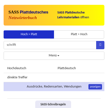
SASS
Plattdeutsches
SASS Plattdeutsche
Netzwörterbuch
Lehrmaterialien
öffnen
Hoch > Platt
Platt > Hoch
Menü
Hochdeutsch
Plattdeutsch
direkte Treffer
Ausdrücke, Redensarten, Wendungen
anzeigen
SASS-Schreibregeln