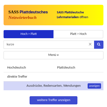
SASS
Plattdeutsches
SASS Plattdeutsche
Netzwörterbuch
Lehrmaterialien
öffnen
Hoch > Platt
Platt > Hoch
×
Menü
Hochdeutsch
Plattdeutsch
direkte Treffer
Ausdrücke, Redensarten, Wendungen
anzeigen
weitere Treffer anzeigen