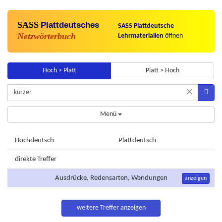
SASS
Plattdeutsches
SASS Plattdeutsche
Netzwörterbuch
Lehrmaterialien
öffnen
Hoch > Platt
Platt > Hoch
×
Menü
Hochdeutsch
Plattdeutsch
direkte Treffer
Ausdrücke, Redensarten, Wendungen
anzeigen
weitere Treffer anzeigen