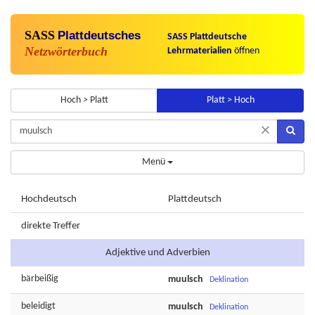
SASS
Plattdeutsches
SASS Plattdeutsche
Netzwörterbuch
Lehrmaterialien
öffnen
Hoch > Platt
Platt > Hoch
×
Menü
Hochdeutsch
Plattdeutsch
direkte Treffer
Adjektive und Adverbien
bärbeißig
muulsch
Deklination
beleidigt
muulsch
Deklination