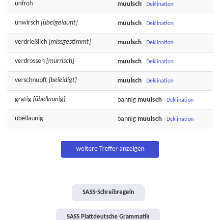
unfroh
muulsch
Deklination
unwirsch
[übelgelaunt]
muulsch
Deklination
verdrießlich
[missgestimmt]
muulsch
Deklination
verdrossen
[mürrisch]
muulsch
Deklination
verschnupft
[beleidigt]
muulsch
Deklination
grätig
[übellaunig]
bannig
muulsch
Deklination
übellaunig
bannig
muulsch
Deklination
weitere Treffer anzeigen
SASS-Schreibregeln
SASS Plattdeutsche Grammatik