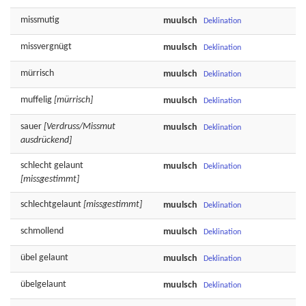
missmutig
muulsch
Deklination
missvergnügt
muulsch
Deklination
mürrisch
muulsch
Deklination
muffelig
[mürrisch]
muulsch
Deklination
sauer
[Verdruss/Missmut
muulsch
Deklination
ausdrückend]
schlecht
gelaunt
muulsch
Deklination
[missgestimmt]
schlechtgelaunt
[missgestimmt]
muulsch
Deklination
schmollend
muulsch
Deklination
übel
gelaunt
muulsch
Deklination
übelgelaunt
muulsch
Deklination