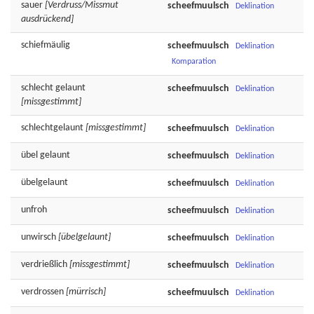
sauer
[Verdruss/Missmut
scheefmuulsch
Deklination
ausdrückend]
schiefmäulig
scheefmuulsch
Deklination
Komparation
schlecht
gelaunt
scheefmuulsch
Deklination
[missgestimmt]
schlechtgelaunt
[missgestimmt]
scheefmuulsch
Deklination
übel
gelaunt
scheefmuulsch
Deklination
übelgelaunt
scheefmuulsch
Deklination
unfroh
scheefmuulsch
Deklination
unwirsch
[übelgelaunt]
scheefmuulsch
Deklination
verdrießlich
[missgestimmt]
scheefmuulsch
Deklination
verdrossen
[mürrisch]
scheefmuulsch
Deklination