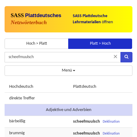
SASS
Plattdeutsches
SASS Plattdeutsche
Netzwörterbuch
Lehrmaterialien
öffnen
Hoch > Platt
Platt > Hoch
×
Menü
Hochdeutsch
Plattdeutsch
direkte Treffer
Adjektive und Adverbien
bärbeißig
scheefmuulsch
Deklination
brummig
scheefmuulsch
Deklination