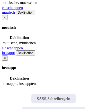
mucksche, muckschen
einschnappen
muulsch
Deklination
×
muulsch
Deklination
muulsche, muulschen
einschnappen
insnappt
Deklination
×
insnappt
Deklination
insnappte, insnappten
SASS-Schreibregeln