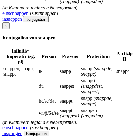
(snappen)
(snappden)
(in Klammern regionale Nebenformen)
einschnappen
[zuschnappen]
insnappen
Konjugation
×
Konjugation von snappen
Infinitiv;
Partizip
Imperativ (sg,
Person
Präsens
Präteritum
II
pl)
snappen; snapp,
snapp
(snappde,
ik
snapp
snappt
snappt
snappe)
snappst
du
snappst
(snappdest,
snappest)
snapp
(snappde,
he/se/dat
snappt
snappe)
snappt
snappen
wi/ji/Se/se
(snappen)
(snappden)
(in Klammern regionale Nebenformen)
einschnappen
[zuschnappen]
inspringen
Konjugation