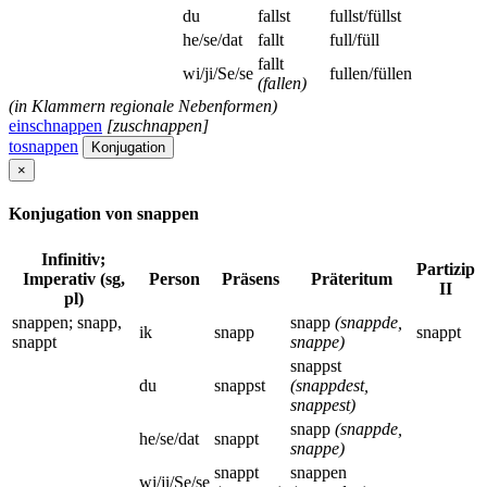
du
fallst
fullst/füllst
he/se/dat
fallt
full/füll
fallt
wi/ji/Se/se
fullen/füllen
(fallen)
(in Klammern regionale Nebenformen)
einschnappen
[zuschnappen]
tosnappen
Konjugation
×
Konjugation von snappen
Infinitiv;
Partizip
Imperativ (sg,
Person
Präsens
Präteritum
II
pl)
snappen; snapp,
snapp
(snappde,
ik
snapp
snappt
snappt
snappe)
snappst
du
snappst
(snappdest,
snappest)
snapp
(snappde,
he/se/dat
snappt
snappe)
snappt
snappen
wi/ji/Se/se