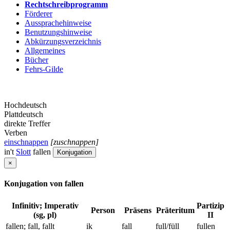
Rechtschreibprogramm
Förderer
Aussprachehinweise
Benutzungshinweise
Abkürzungsverzeichnis
Allgemeines
Bücher
Fehrs-Gilde
Hochdeutsch
Plattdeutsch
direkte Treffer
Verben
einschnappen
[zuschnappen]
in't
Slott
fallen
Konjugation
×
Konjugation von fallen
Infinitiv; Imperativ
Partizip
Person
Präsens
Präteritum
(sg, pl)
II
fallen; fall, fallt
ik
fall
full/füll
fullen