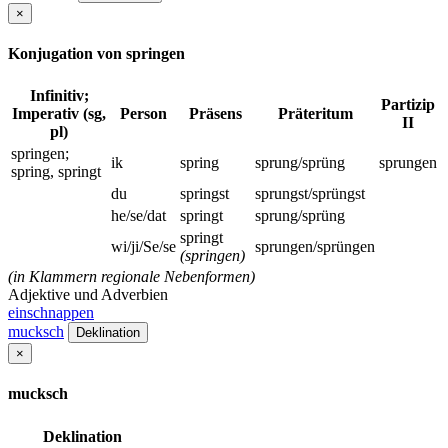
×
Konjugation von springen
Infinitiv;
Partizip
Imperativ (sg,
Person
Präsens
Präteritum
II
pl)
springen;
ik
spring
sprung/sprüng
sprungen
spring, springt
du
springst
sprungst/sprüngst
he/se/dat
springt
sprung/sprüng
springt
wi/ji/Se/se
sprungen/sprüngen
(springen)
(in Klammern regionale Nebenformen)
Adjektive und Adverbien
einschnappen
mucksch
Deklination
×
mucksch
Deklination