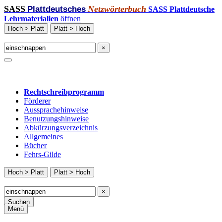
SASS
Netzwörterbuch
Plattdeutsches
SASS Plattdeutsche
Lehrmaterialien
öffnen
Hoch > Platt
Platt > Hoch
×
Rechtschreibprogramm
Förderer
Aussprachehinweise
Benutzungshinweise
Abkürzungsverzeichnis
Allgemeines
Bücher
Fehrs-Gilde
Hoch > Platt
Platt > Hoch
×
Suchen
Menü