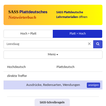
SASS
Plattdeutsches
SASS Plattdeutsche
Netzwörterbuch
Lehrmaterialien
öffnen
Hoch > Platt
Platt > Hoch
×
Menü
Hochdeutsch
Plattdeutsch
direkte Treffer
Ausdrücke, Redensarten, Wendungen
anzeigen
SASS-Schreibregeln