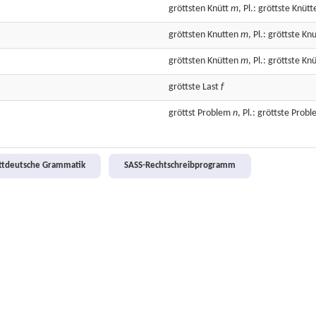
gröttsten
Knütt
m
, Pl.: gröttste Knütt
gröttsten
Knutten
m
, Pl.: gröttste Kn
gröttsten
Knütten
m
, Pl.: gröttste Kn
gröttste
Last
f
gröttst
Problem
n
, Pl.: gröttste Prob
attdeutsche Grammatik
SASS-Rechtschreibprogramm