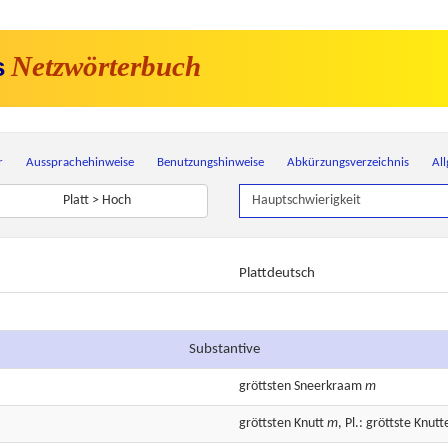
Netzwörterbuch
s
r
Aussprachehinweise
Benutzungshinweise
Abkürzungsverzeichnis
Al
Platt > Hoch
Plattdeutsch
Substantive
gröttsten
Sneerkraam
m
gröttsten
Knutt
m
, Pl.: gröttste Knutt