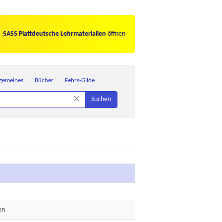
SASS Plattdeutsche Lehrmaterialien
öffnen
lgemeines
Bücher
Fehrs-Gilde
×
Suchen
en