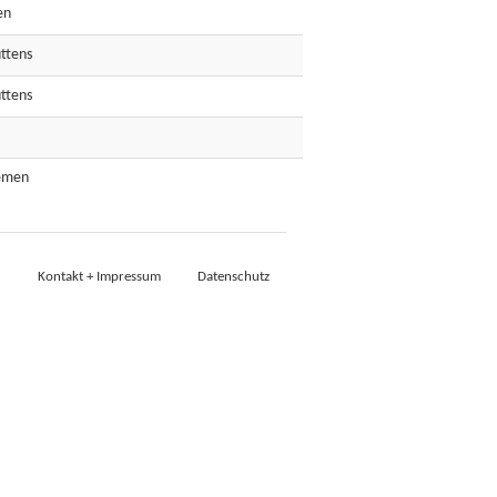
en
uttens
üttens
lemen
Kontakt + Impressum
Datenschutz