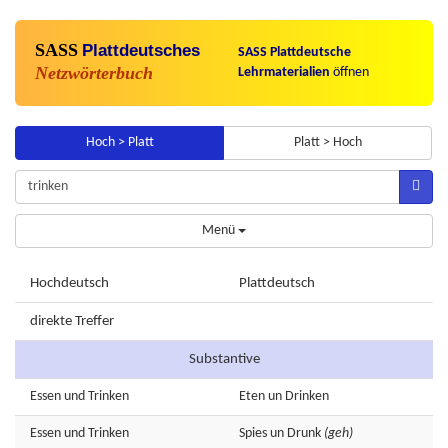
SASS
Plattdeutsches
SASS Plattdeutsche
Netzwörterbuch
Lehrmaterialien
öffnen
Hoch > Platt
Platt > Hoch
Menü
Hochdeutsch
Plattdeutsch
direkte Treffer
Substantive
Essen
und
Trinken
Eten
un
Drinken
Essen
und
Trinken
Spies
un
Drunk
(geh)