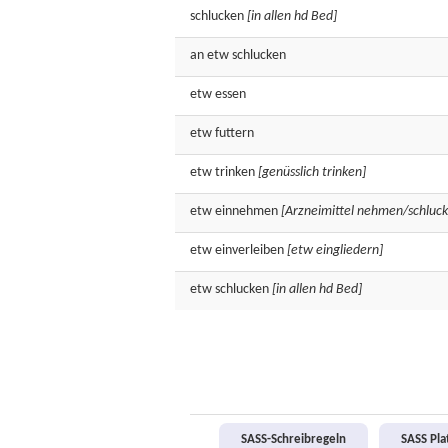
schlucken
[in allen hd Bed]
an etw
schlucken
etw
essen
etw
futtern
etw
trinken
[genüsslich trinken]
etw
einnehmen
[Arzneimittel nehmen/schluc
etw
einverleiben
[etw eingliedern]
etw
schlucken
[in allen hd Bed]
SASS-Schreibregeln
SASS Pl