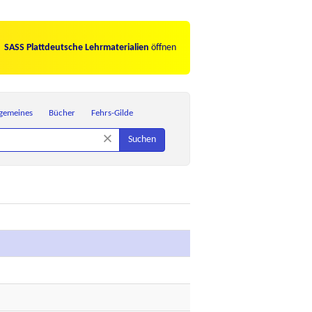
SASS Plattdeutsche Lehrmaterialien
öffnen
lgemeines
Bücher
Fehrs-Gilde
×
Suchen