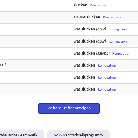
slucken
Konjugation
an wat
slucken
Konjugation
wat
slucken
(abw)
Konjugation
wat
slucken
(abw)
Konjugation
wat
slucken
(salopp)
Konjugation
ken]
wat
slucken
Konjugation
wat
slucken
Konjugation
wat
slucken
Konjugation
weitere Treffer anzeigen
attdeutsche Grammatik
SASS-Rechtschreibprogramm