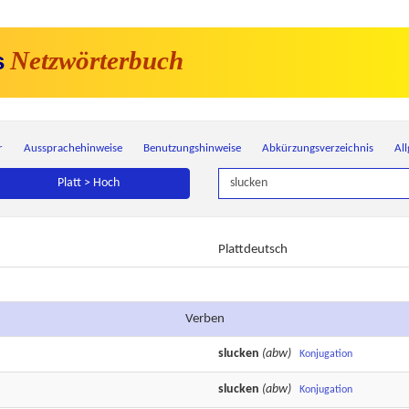
Netzwörterbuch
s
r
Aussprachehinweise
Benutzungshinweise
Abkürzungsverzeichnis
Al
Platt > Hoch
Plattdeutsch
Verben
slucken
(abw)
Konjugation
slucken
(abw)
Konjugation