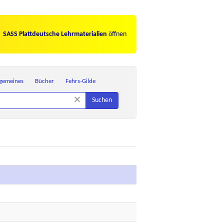
SASS Plattdeutsche Lehrmaterialien
öffnen
lgemeines
Bücher
Fehrs-Gilde
×
Suchen