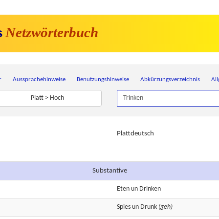
Netzwörterbuch
s
r
Aussprachehinweise
Benutzungshinweise
Abkürzungsverzeichnis
Al
Platt > Hoch
Plattdeutsch
Substantive
Eten
un
Drinken
Spies
un
Drunk
(geh)