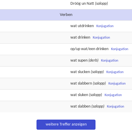
Dröög
un
Natt
(salopp)
Verben
wat
utdrinken
Konjugation
wat
drinken
Konjugation
op/up wat/een
drinken
Konjugation
wat
supen
(derb)
Konjugation
wat
slucken
(salopp)
Konjugation
wat
slabbern
(salopp)
Konjugation
wat
sluken
(salopp)
Konjugation
wat
slabben
(salopp)
Konjugation
weitere Treffer anzeigen