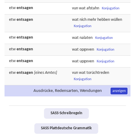
etw
entsagen
vun wat
afstahn
Konjugation
etw
entsagen
wat nich mehr
hebben
wüllen
Konjugation
etw
entsagen
wat
nalaten
Konjugation
etw
entsagen
wat
opgeven
Konjugation
etw
entsagen
wat
upgeven
Konjugation
etw
entsagen
[eines Amtes]
vun wat
torüchtreden
Konjugation
Ausdrücke, Redensarten, Wendungen
anzeigen
SASS-Schreibregeln
SASS Plattdeutsche Grammatik