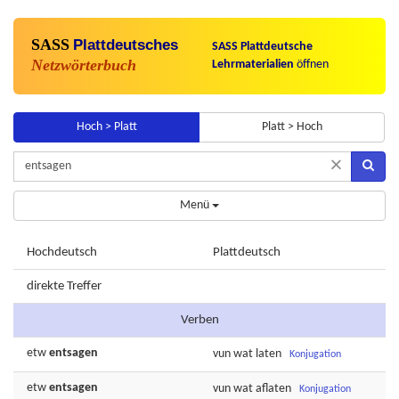
SASS
Plattdeutsches
SASS Plattdeutsche
Netzwörterbuch
Lehrmaterialien
öffnen
Hoch > Platt
Platt > Hoch
×
Menü
Hochdeutsch
Plattdeutsch
direkte Treffer
Verben
etw
entsagen
vun wat
laten
Konjugation
etw
entsagen
vun wat
aflaten
Konjugation