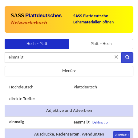
SASS
Plattdeutsches
SASS Plattdeutsche
Netzwörterbuch
Lehrmaterialien
öffnen
Hoch > Platt
Platt > Hoch
×
Menü
Hochdeutsch
Plattdeutsch
direkte Treffer
Adjektive und Adverbien
einmalig
eenmalig
Deklination
Ausdrücke, Redensarten, Wendungen
anzeigen