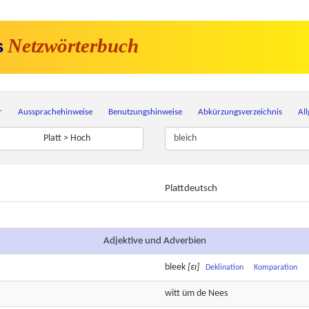
Netzwörterbuch
s
r
Aussprachehinweise
Benutzungshinweise
Abkürzungsverzeichnis
Al
Platt > Hoch
Plattdeutsch
Adjektive und Adverbien
bleek
[εɪ]
Deklination
Komparation
witt
üm de Nees