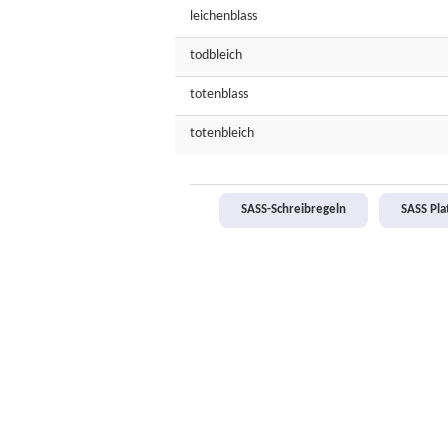
leichenblass
todbleich
totenblass
totenbleich
SASS-Schreibregeln
SASS Pl