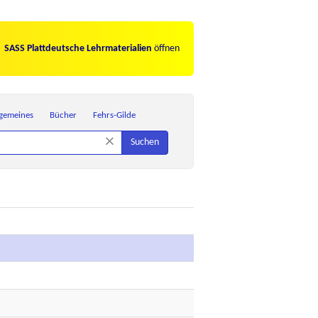
SASS Plattdeutsche Lehrmaterialien
öffnen
lgemeines
Bücher
Fehrs-Gilde
×
Suchen