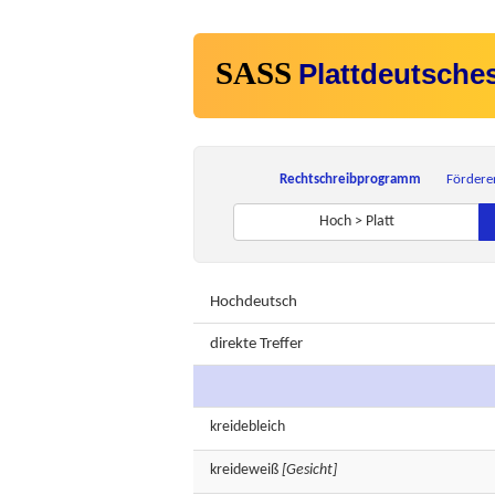
SASS
Plattdeutsche
Rechtschreibprogramm
Fördere
Hoch > Platt
Hochdeutsch
direkte Treffer
kreidebleich
kreideweiß
[Gesicht]