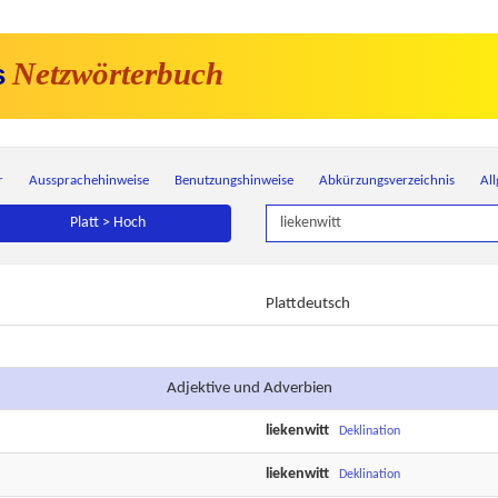
Netzwörterbuch
s
r
Aussprachehinweise
Benutzungshinweise
Abkürzungsverzeichnis
Al
Platt > Hoch
Plattdeutsch
Adjektive und Adverbien
liekenwitt
Deklination
liekenwitt
Deklination