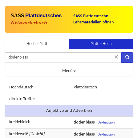
SASS
Plattdeutsches
SASS Plattdeutsche
Netzwörterbuch
Lehrmaterialien
öffnen
Hoch > Platt
Platt > Hoch
×
Menü
Hochdeutsch
Plattdeutsch
direkte Treffer
Adjektive und Adverbien
kreidebleich
dodenblass
Deklination
kreideweiß
[Gesicht]
dodenblass
Deklination