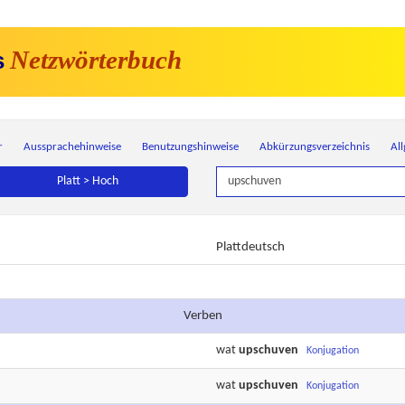
Netzwörterbuch
s
r
Aussprachehinweise
Benutzungshinweise
Abkürzungsverzeichnis
Al
Platt > Hoch
Plattdeutsch
Verben
wat
upschuven
Konjugation
wat
upschuven
Konjugation