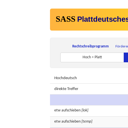
SASS
Plattdeutsche
Rechtschreibprogramm
Fördere
Hoch > Platt
Hochdeutsch
direkte Treffer
etw
aufschieben
[lok]
etw
aufschieben
[temp]