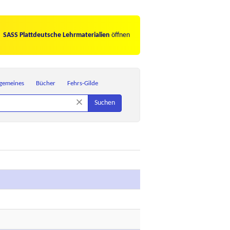
SASS Plattdeutsche Lehrmaterialien
öffnen
lgemeines
Bücher
Fehrs-Gilde
×
Suchen