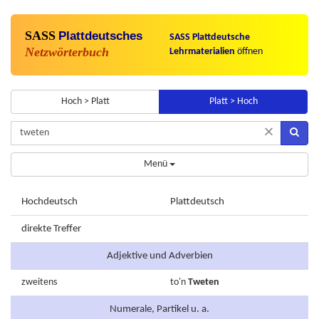
SASS
Plattdeutsches
SASS Plattdeutsche
Netzwörterbuch
Lehrmaterialien
öffnen
Hoch > Platt
Platt > Hoch
×
Menü
Hochdeutsch
Plattdeutsch
direkte Treffer
Adjektive und Adverbien
zweitens
to'n
Tweten
Numerale, Partikel u. a.