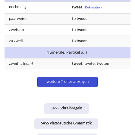
nochmalig
tweet
Deklination
paarweise
to
tweet
zweisam
to
tweet
zu
zweit
to
tweet
Numerale, Partikel u. a.
zweit...
(num)
tweet
,
twete,
tweten
weitere Treffer anzeigen
SASS-Schreibregeln
SASS Plattdeutsche Grammatik