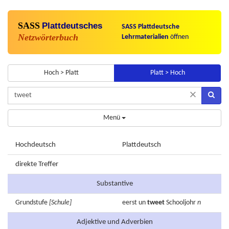
SASS
Plattdeutsches
SASS Plattdeutsche
Netzwörterbuch
Lehrmaterialien
öffnen
Hoch > Platt
Platt > Hoch
×
Menü
Hochdeutsch
Plattdeutsch
direkte Treffer
Substantive
Grundstufe
[Schule]
eerst
un
tweet
Schooljohr
n
Adjektive und Adverbien