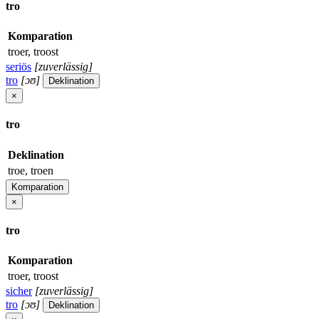
tro
Komparation
troer, troost
seriös
[zuverlässig]
tro
[ɔʊ]
Deklination
×
tro
Deklination
troe, troen
Komparation
×
tro
Komparation
troer, troost
sicher
[zuverlässig]
tro
[ɔʊ]
Deklination