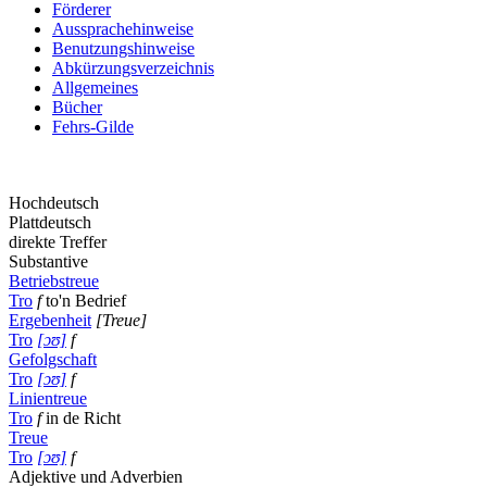
Förderer
Aussprachehinweise
Benutzungshinweise
Abkürzungsverzeichnis
Allgemeines
Bücher
Fehrs-Gilde
Hochdeutsch
Plattdeutsch
direkte Treffer
Substantive
Betriebstreue
Tro
f
to'n Bedrief
Ergebenheit
[Treue]
Tro
[ɔʊ]
f
Gefolgschaft
Tro
[ɔʊ]
f
Linientreue
Tro
f
in de Richt
Treue
Tro
[ɔʊ]
f
Adjektive und Adverbien