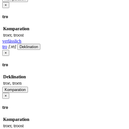
×
tro
Komparation
troer, troost
verlässlich
tro
[ɔʊ]
Deklination
×
tro
Deklination
troe, troen
Komparation
×
tro
Komparation
troer, troost