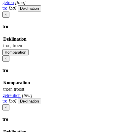
getreu
[treu]
tro
[ɔʊ]
Deklination
×
tro
Deklination
troe, troen
Komparation
×
tro
Komparation
troer, troost
getreulich
[treu]
tro
[ɔʊ]
Deklination
×
tro
Deklination