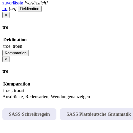
zuverlässig
[verlässlich]
tro
[ɔʊ]
Deklination
×
tro
Deklination
troe, troen
Komparation
×
tro
Komparation
troer, troost
Ausdrücke, Redensarten, Wendungen
anzeigen
SASS-Schreibregeln
SASS Plattdeutsche Grammatik