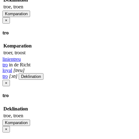
troe, troen
Komparation
×
tro
Komparation
troer, troost
linientreu
tro
in de Richt
loyal
[treu]
tro
[ɔʊ]
Deklination
×
tro
Deklination
troe, troen
Komparation
×