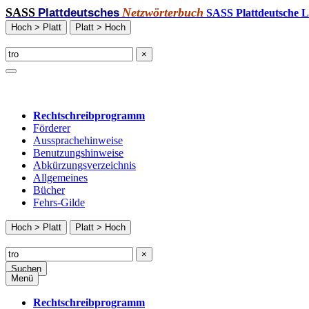
SASS
Netzwörterbuch
Plattdeutsches
SASS Plattdeutsche L
Hoch > Platt
Platt > Hoch
×
Rechtschreibprogramm
Förderer
Aussprachehinweise
Benutzungshinweise
Abkürzungsverzeichnis
Allgemeines
Bücher
Fehrs-Gilde
Hoch > Platt
Platt > Hoch
×
Suchen
Menü
Rechtschreibprogramm