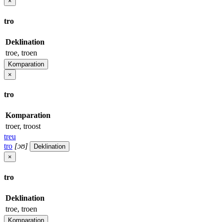
×
tro
Deklination
troe, troen
Komparation
×
tro
Komparation
troer, troost
treu
tro
[ɔʊ]
Deklination
×
tro
Deklination
troe, troen
Komparation