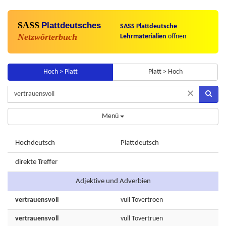
SASS
Plattdeutsches
SASS Plattdeutsche
Netzwörterbuch
Lehrmaterialien
öffnen
Hoch > Platt
Platt > Hoch
×
Menü
Hochdeutsch
Plattdeutsch
direkte Treffer
Adjektive und Adverbien
vertrauensvoll
vull
Tovertroen
vertrauensvoll
vull
Tovertruen