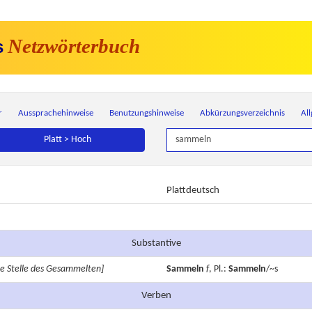
Netzwörterbuch
s
r
Aussprachehinweise
Benutzungshinweise
Abkürzungsverzeichnis
Al
Platt > Hoch
Plattdeutsch
Substantive
e Stelle des Gesammelten]
Sammeln
f
, Pl.:
Sammeln
/~s
Verben