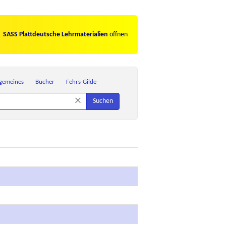
SASS Plattdeutsche Lehrmaterialien
öffnen
lgemeines
Bücher
Fehrs-Gilde
×
Suchen