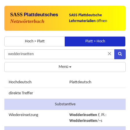
SASS
Plattdeutsches
SASS Plattdeutsche
Netzwörterbuch
Lehrmaterialien
öffnen
Hoch > Platt
Platt > Hoch
×
Menü
Hochdeutsch
Plattdeutsch
direkte Treffer
Substantive
Wiedereinsetzung
Wedderinsetten
f
, Pl.:
Wedderinsetten
/~s