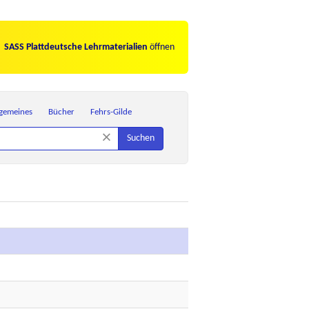
SASS Plattdeutsche Lehrmaterialien
öffnen
lgemeines
Bücher
Fehrs-Gilde
×
Suchen