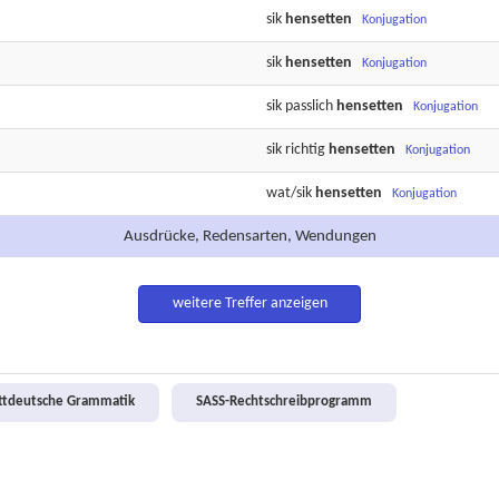
sik
hensetten
Konjugation
sik
hensetten
Konjugation
sik passlich
hensetten
Konjugation
sik richtig
hensetten
Konjugation
wat/sik
hensetten
Konjugation
Ausdrücke, Redensarten, Wendungen
weitere Treffer anzeigen
attdeutsche Grammatik
SASS-Rechtschreibprogramm