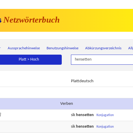
Netzwörterbuch
s
r
Aussprachehinweise
Benutzungshinweise
Abkürzungsverzeichnis
Al
Platt > Hoch
Plattdeutsch
Verben
]
sik
hensetten
Konjugation
sik
hensetten
Konjugation