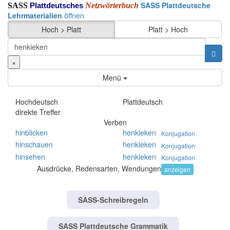
SASS Plattdeutsche
SASS
Netzwörterbuch
Plattdeutsches
Lehrmaterialien
öffnen
Hoch > Platt
Platt > Hoch
×
Menü
Hochdeutsch
Plattdeutsch
direkte Treffer
Verben
hinblicken
henkieken
Konjugation
hinschauen
henkieken
Konjugation
hinsehen
henkieken
Konjugation
Ausdrücke, Redensarten, Wendungen
anzeigen
SASS-Schreibregeln
SASS Plattdeutsche Grammatik