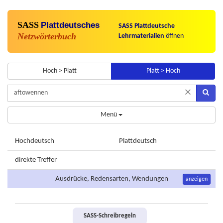
SASS
Plattdeutsches
SASS Plattdeutsche
Netzwörterbuch
Lehrmaterialien
öffnen
Hoch > Platt
Platt > Hoch
×
Menü
Hochdeutsch
Plattdeutsch
direkte Treffer
Ausdrücke, Redensarten, Wendungen
anzeigen
SASS-Schreibregeln