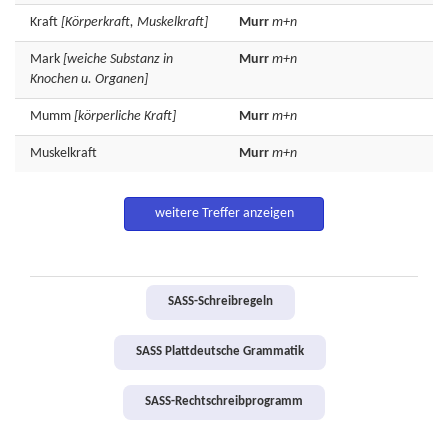
Kraft
[Körperkraft, Muskelkraft]
Murr
m+n
Mark
[weiche Substanz in
Murr
m+n
Knochen u. Organen]
Mumm
[körperliche Kraft]
Murr
m+n
Muskelkraft
Murr
m+n
weitere Treffer anzeigen
SASS-Schreibregeln
SASS Plattdeutsche Grammatik
SASS-Rechtschreibprogramm