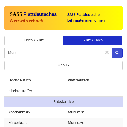
SASS
Plattdeutsches
SASS Plattdeutsche
Netzwörterbuch
Lehrmaterialien
öffnen
Hoch > Platt
Platt > Hoch
×
Menü
Hochdeutsch
Plattdeutsch
direkte Treffer
Substantive
Knochenmark
Murr
m+n
Körperkraft
Murr
m+n