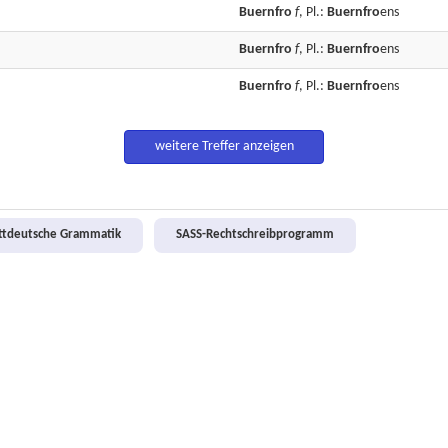
Buernfro
f
, Pl.:
Buernfro
ens
Buernfro
f
, Pl.:
Buernfro
ens
Buernfro
f
, Pl.:
Buernfro
ens
weitere Treffer anzeigen
attdeutsche Grammatik
SASS-Rechtschreibprogramm