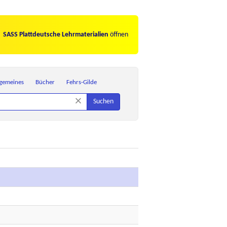
SASS Plattdeutsche Lehrmaterialien
öffnen
lgemeines
Bücher
Fehrs-Gilde
×
Suchen