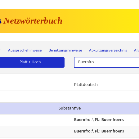
Netzwörterbuch
s
r
Aussprachehinweise
Benutzungshinweise
Abkürzungsverzeichnis
Al
Platt > Hoch
Plattdeutsch
Substantive
Buernfro
f
, Pl.:
Buernfro
ens
Buernfro
f
, Pl.:
Buernfro
ens