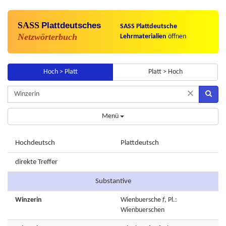
SASS
Plattdeutsches
SASS Plattdeutsche
Netzwörterbuch
Lehrmaterialien
öffnen
Hoch > Platt
Platt > Hoch
×
Menü
Hochdeutsch
Plattdeutsch
direkte Treffer
Substantive
Winzerin
Wienbuersche
f
, Pl.:
Wienbuerschen