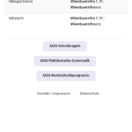
Weingärtnerin
Wienbuernfro
f
, Pl.:
Wienbuernfro
ens
Winzerin
Wienbuernfro
f
, Pl.:
Wienbuernfro
ens
SASS-Schreibregeln
SASS Plattdeutsche Grammatik
SASS-Rechtschreibprogramm
Kontakt + Impressum
Datenschutz