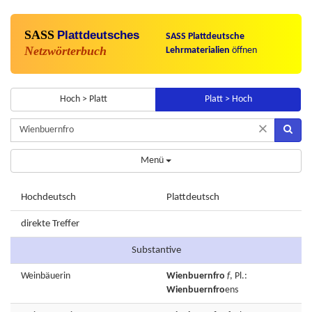
SASS
Plattdeutsches
SASS Plattdeutsche
Netzwörterbuch
Lehrmaterialien
öffnen
Hoch > Platt
Platt > Hoch
×
Menü
Hochdeutsch
Plattdeutsch
direkte Treffer
Substantive
Weinbäuerin
Wienbuernfro
f
, Pl.:
Wienbuernfro
ens