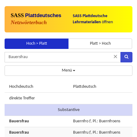
SASS
Plattdeutsches
SASS Plattdeutsche
Netzwörterbuch
Lehrmaterialien
öffnen
Hoch > Platt
Platt > Hoch
×
Menü
Hochdeutsch
Plattdeutsch
direkte Treffer
Substantive
Bauersfrau
Buernfro
f
, Pl.: Buernfroens
Bauersfrau
Buernfru
f
, Pl.: Buernfruens