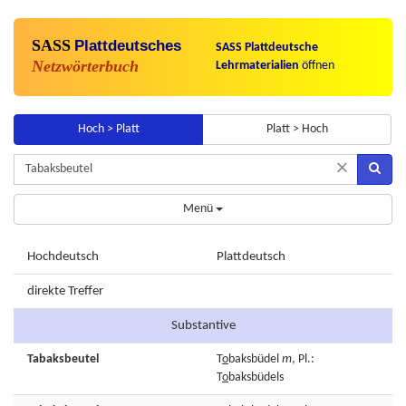
SASS
Plattdeutsches
SASS Plattdeutsche
Netzwörterbuch
Lehrmaterialien
öffnen
Hoch > Platt
Platt > Hoch
×
Menü
Hochdeutsch
Plattdeutsch
direkte Treffer
Substantive
Tabaksbeutel
T
o
baksbüdel
m
, Pl.:
T
o
baksbüdels