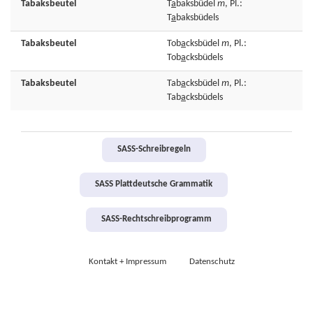
Tabaksbeutel
T
a
baksbüdel
m
, Pl.:
T
a
baksbüdels
Tabaksbeutel
Tob
a
cksbüdel
m
, Pl.:
Tob
a
cksbüdels
Tabaksbeutel
Tab
a
cksbüdel
m
, Pl.:
Tab
a
cksbüdels
SASS-Schreibregeln
SASS Plattdeutsche Grammatik
SASS-Rechtschreibprogramm
Kontakt + Impressum
Datenschutz