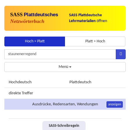
SASS
Plattdeutsches
SASS Plattdeutsche
Netzwörterbuch
Lehrmaterialien
öffnen
Hoch > Platt
Platt > Hoch
Menü
Hochdeutsch
Plattdeutsch
direkte Treffer
Ausdrücke, Redensarten, Wendungen
anzeigen
SASS-Schreibregeln