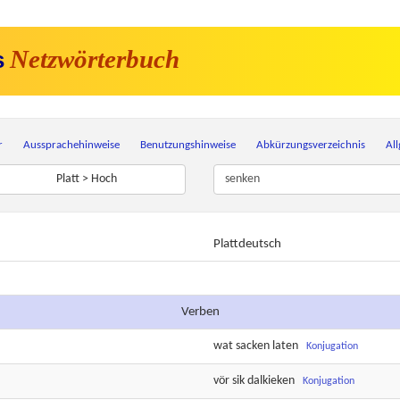
Netzwörterbuch
s
r
Aussprachehinweise
Benutzungshinweise
Abkürzungsverzeichnis
Al
Platt > Hoch
Plattdeutsch
Verben
wat
sacken
laten
Konjugation
vör sik
dalkieken
Konjugation