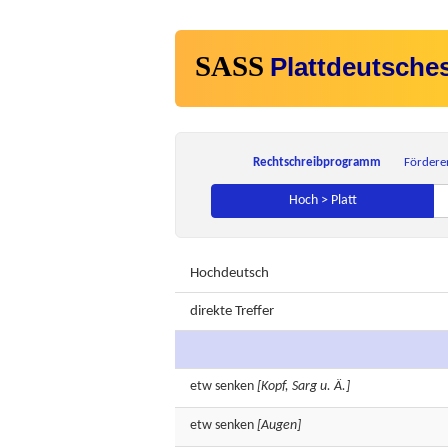
SASS
Plattdeutsche
Rechtschreibprogramm
Fördere
Hoch > Platt
Hochdeutsch
direkte Treffer
etw
senken
[Kopf, Sarg u. Ä.]
etw
senken
[Augen]