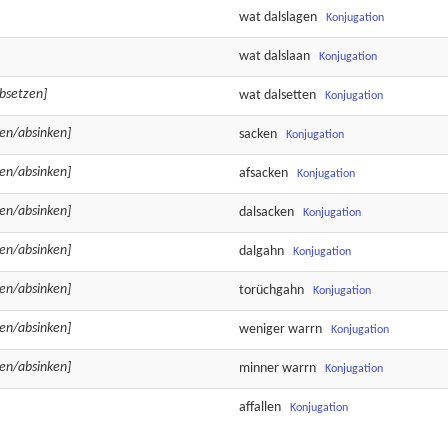
wat
dalslagen
Konjugation
wat
dalslaan
Konjugation
bsetzen]
wat
dalsetten
Konjugation
en/absinken]
sacken
Konjugation
en/absinken]
afsacken
Konjugation
en/absinken]
dalsacken
Konjugation
en/absinken]
dalgahn
Konjugation
en/absinken]
torüchgahn
Konjugation
en/absinken]
weniger
warrn
Konjugation
en/absinken]
minner
warrn
Konjugation
affallen
Konjugation