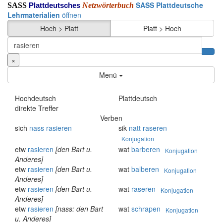
SASS Plattdeutsche
SASS
Netzwörterbuch
Plattdeutsches
Lehrmaterialien
öffnen
Hoch > Platt
Platt > Hoch
×
Menü
Hochdeutsch
Plattdeutsch
direkte Treffer
Verben
sich
nass
rasieren
sik
natt
raseren
Konjugation
etw
rasieren
[den Bart u.
wat
barberen
Konjugation
Anderes]
etw
rasieren
[den Bart u.
wat
balberen
Konjugation
Anderes]
etw
rasieren
[den Bart u.
wat
raseren
Konjugation
Anderes]
etw
rasieren
[nass: den Bart
wat
schrapen
Konjugation
u. Anderes]