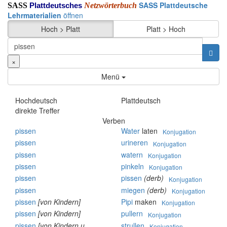
SASS Plattdeutsche
SASS
Netzwörterbuch
Plattdeutsches
Lehrmaterialien
öffnen
Hoch > Platt
Platt > Hoch
×
Menü
Hochdeutsch
Plattdeutsch
direkte Treffer
Verben
pissen
Water
laten
Konjugation
pissen
urineren
Konjugation
pissen
watern
Konjugation
pissen
pinkeln
Konjugation
pissen
pissen
(derb)
Konjugation
pissen
miegen
(derb)
Konjugation
pissen
[von Kindern]
Pipi
maken
Konjugation
pissen
[von Kindern]
pullern
Konjugation
pissen
[von Kindern u.
strullen
Konjugation