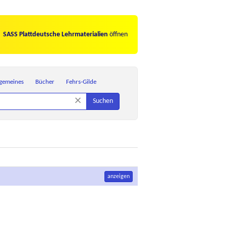
SASS Plattdeutsche Lehrmaterialien
öffnen
lgemeines
Bücher
Fehrs-Gilde
×
Suchen
anzeigen