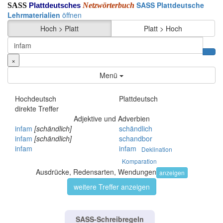
SASS Plattdeutsche
SASS
Netzwörterbuch
Plattdeutsches
Lehrmaterialien
öffnen
Hoch > Platt
Platt > Hoch
×
Menü
Hochdeutsch
Plattdeutsch
direkte Treffer
Adjektive und Adverbien
infam
[schändlich]
schändlich
infam
[schändlich]
schandbor
infam
infam
Deklination
Komparation
Ausdrücke, Redensarten, Wendungen
anzeigen
weitere Treffer anzeigen
SASS-Schreibregeln