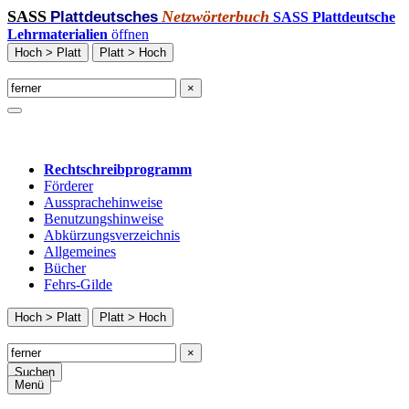
SASS
Netzwörterbuch
Plattdeutsches
SASS Plattdeutsche
Lehrmaterialien
öffnen
Hoch > Platt
Platt > Hoch
×
Rechtschreibprogramm
Förderer
Aussprachehinweise
Benutzungshinweise
Abkürzungsverzeichnis
Allgemeines
Bücher
Fehrs-Gilde
Hoch > Platt
Platt > Hoch
×
Suchen
Menü