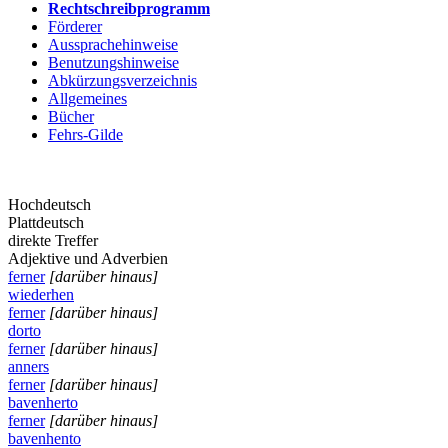
Rechtschreibprogramm
Förderer
Aussprachehinweise
Benutzungshinweise
Abkürzungsverzeichnis
Allgemeines
Bücher
Fehrs-Gilde
Hochdeutsch
Plattdeutsch
direkte Treffer
Adjektive und Adverbien
ferner
[darüber hinaus]
wiederhen
ferner
[darüber hinaus]
dorto
ferner
[darüber hinaus]
anners
ferner
[darüber hinaus]
bavenherto
ferner
[darüber hinaus]
bavenhento