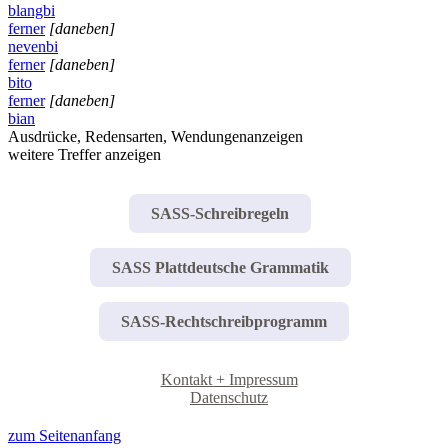
blangbi
ferner
[daneben]
nevenbi
ferner
[daneben]
bito
ferner
[daneben]
bian
Ausdrücke, Redensarten, Wendungen
anzeigen
weitere Treffer anzeigen
SASS-Schreibregeln
SASS Plattdeutsche Grammatik
SASS-Rechtschreibprogramm
Kontakt + Impressum
Datenschutz
zum Seitenanfang