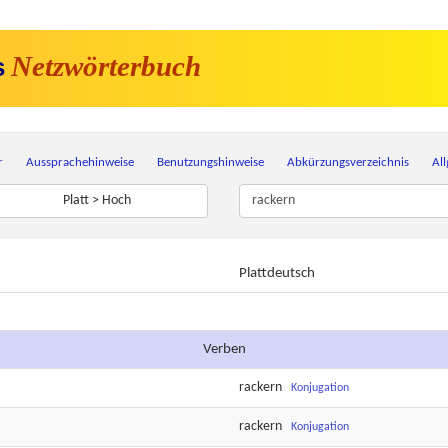
Netzwörterbuch
s
r
Aussprachehinweise
Benutzungshinweise
Abkürzungsverzeichnis
Al
Platt > Hoch
Plattdeutsch
Verben
rackern
Konjugation
rackern
Konjugation