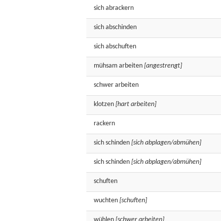
sich
abrackern
sich
abschinden
sich
abschuften
mühsam
arbeiten
[angestrengt]
schwer
arbeiten
klotzen
[hart arbeiten]
rackern
sich
schinden
[sich abplagen/abmühen]
sich
schinden
[sich abplagen/abmühen]
schuften
wuchten
[schuften]
wühlen
[schwer arbeiten]